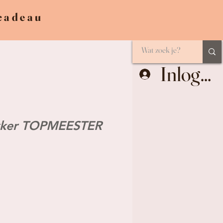
 cadeau
Inlogge
ikker TOPMEESTER