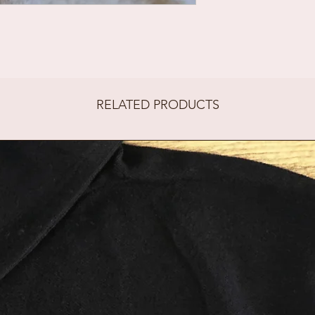
gekocht blo
H: 15cm
B: 2,5cm
RELATED PRODUCTS