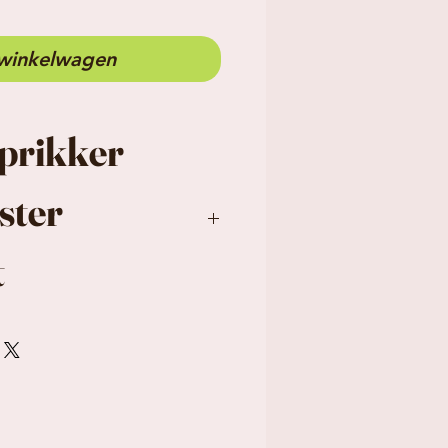
 winkelwagen
prikker
ster
t
er uit populier, met
inatie met een