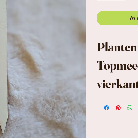
In
Planten
Topmee
vierkan
Plantenprikk
gravure
Leuk in comb