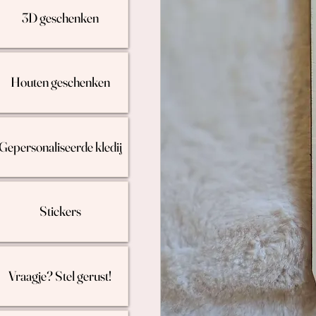
3D geschenken
Houten geschenken
Gepersonaliseerde kledij
Stickers
Vraagje? Stel gerust!