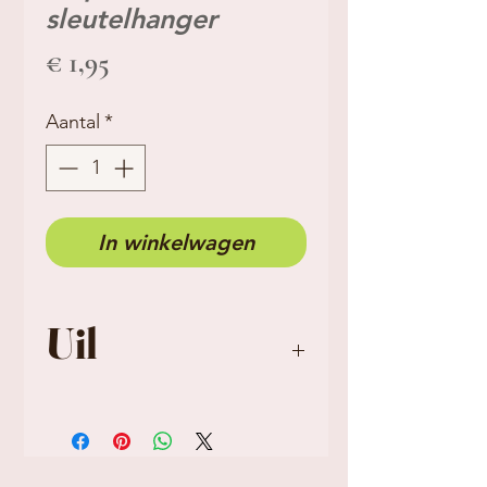
sleutelhanger
Prijs
€ 1,95
Aantal
*
In winkelwagen
Uil
Notitieboekje met
mooie uil opdruk,