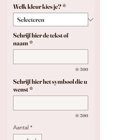
Welk kleur kies je?
*
Schrijf hier de tekst of
naam
*
0/500
Schrijf hier het symbool die u
wenst
*
0/500
Aantal
*