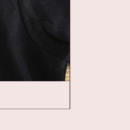
rtje met naam. Leuk
 geven aan een baby
a speciaal omdat zijn
 erop staat. Leuk om
n of mee te nemen als
en of op vakantie.
er ook dierbare
 bewaren.*
voor bespreking
 de koffer: mini-
.be