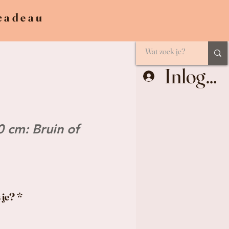
 cadeau
Inlogge
0 cm: Bruin of
 je?
*