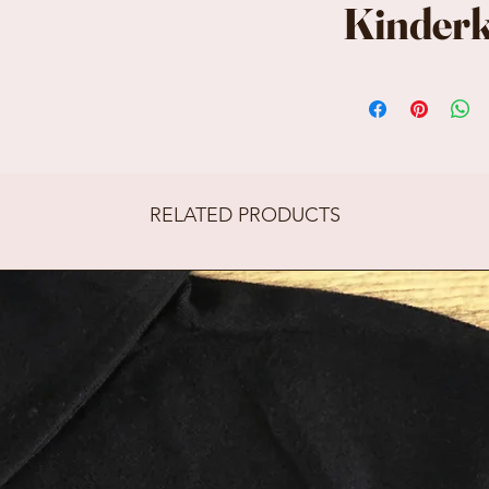
Kinderk
Kinderkoffer
Dit koffertj
met een naa
RELATED PRODUCTS
decoratiestic
bloemetjes, s
kroontjes.
Samen kieze
voor jouw kof
Afmeting: 30
hoog x 9 cm 