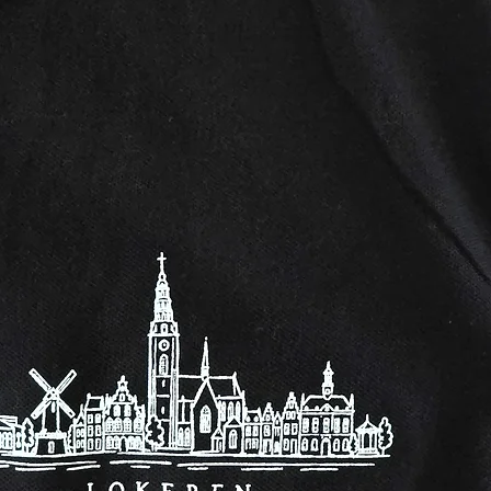
van dik gepl
nog een papi
binnenkant v
Het handvat e
van metaal. N
voorzien van
randjes aan 
binnenkant v
duurzaamhei