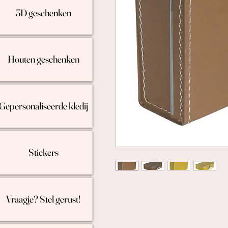
3D geschenken
Houten geschenken
Gepersonaliseerde kledij
Stickers
Vraagje? Stel gerust!