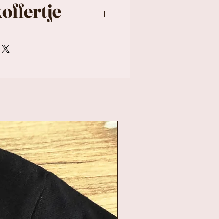
offertje
tje 30 cm
e kan bedrukt worden
m en met
kers, zoals hartjes,
terretjes of
n we het ontwerp
fertje.
 cm breed x 21 cm
diep en zijn gemaakt