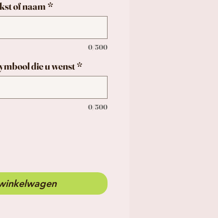
ekst of naam
*
0/500
 symbool die u wenst
*
0/500
 winkelwagen