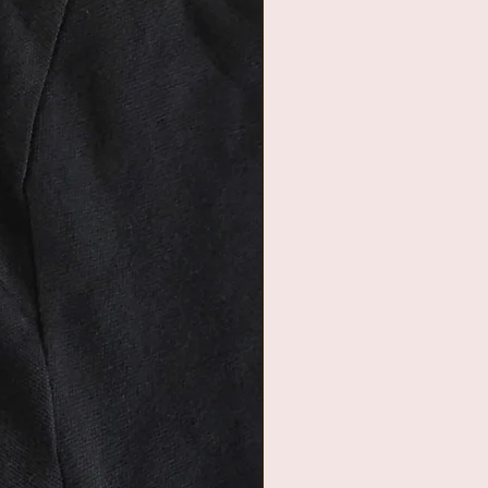
astificeerd karton met
eren laagje aan de
oor extra stevigheid.
n de sluiting zijn
atuurlijk zijn ze ook
 extra metalen
de deksel en
oor extra
d.