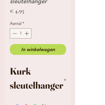
sleutelhanger
Prijs
€ 4,95
Aantal
*
In winkelwagen
Kurk
sleutelhanger
Perfect kleinigheidje