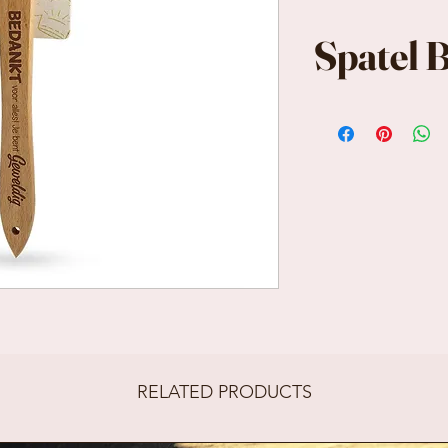
Spatel 
Siliconen Spa
gedeelte in r
Formaat incl.
1,2 cm
RELATED PRODUCTS