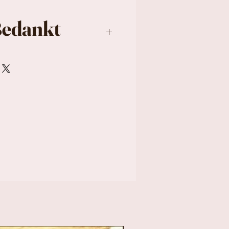
Bedankt
tel •• Siliconen
oze uitvoering •
 verpakking 7 x 27 x