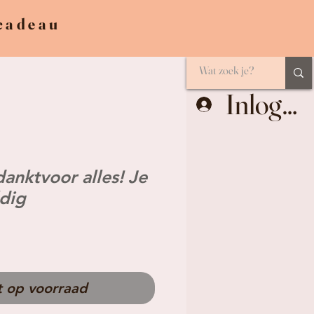
 cadeau
Inlogge
danktvoor alles! Je
dig
t op voorraad