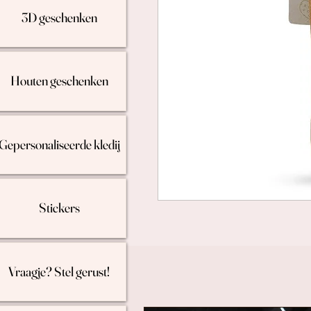
3D geschenken
Houten geschenken
Gepersonaliseerde kledij
Stickers
Vraagje? Stel gerust!