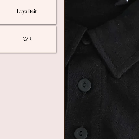
Loyaliteit
B2B