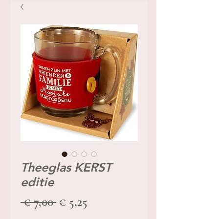
Theeglas KERST
editie
Normale
Verkoopprijs
 € 7,00 
€ 5,25
prijs