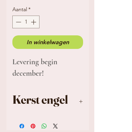
Aantal
*
In winkelwagen
Levering begin
december!
Kerst engel
Afmetingen: +/- 95 x
100 mm