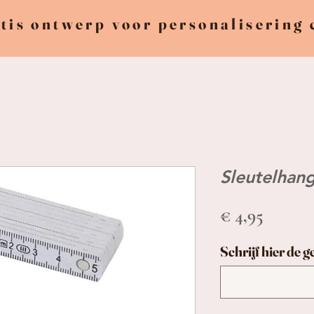
tis ontwerp voor personalisering
Sleutelhan
Prijs
€ 4,95
Schrijf hier de 