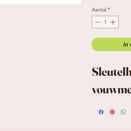
Aantal
*
In
Sleutel
vouwme
Afmetinge