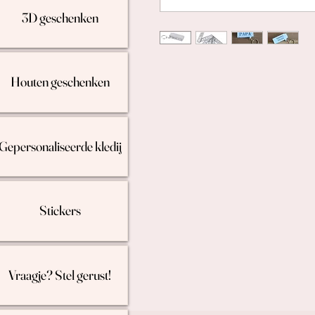
3D geschenken
Houten geschenken
Gepersonaliseerde kledij
Stickers
Vraagje? Stel gerust!