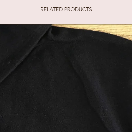
RELATED PRODUCTS
Deze compac
ideaal om sn
maken. De c
heeft een ui
0,5 meter. Ee
om altijd bij