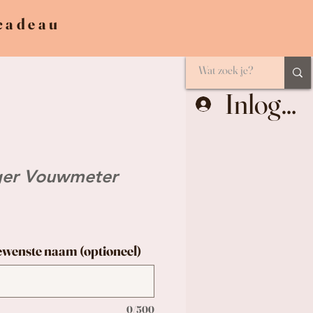
 cadeau
Inlogge
ger Vouwmeter
gewenste naam (optioneel)
0/500