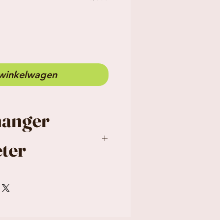
 winkelwagen
hanger
ter
n
6.5 cm x 1.2 cm
x 2.3 cm (l x b x