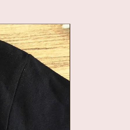
h)
te vouwmeter is
el een meting te
ompacte vouwmeter
tgevouwen lengte van
n perfect formaatje
 de hand te hebben.