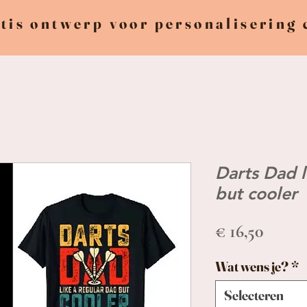
tis ontwerp voor personalisering
Darts Dad l
but cooler
Prijs
€ 16,50
Wat wens je?
*
Selecteren