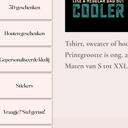
3D geschenken
Houten geschenken
Tshirt, sweater of 
Printgrootte is ong. 
Gepersonaliseerde kledij
Maten van S tot XXL
Stickers
Vraagje? Stel gerust!