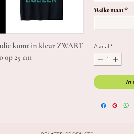
Welke maat
*
hoodie komt in kleur ZWART
Aantal
*
20 op 25 cm
In