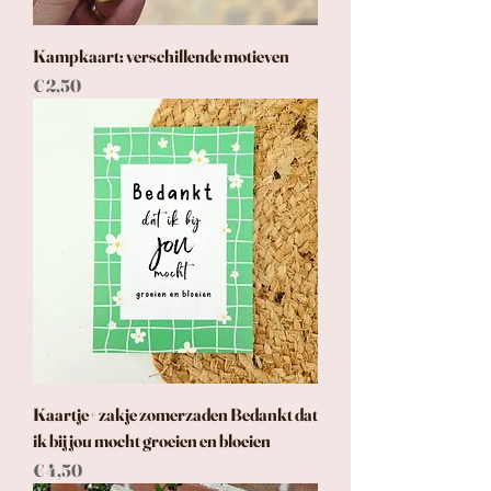
Kampkaart: verschillende motieven
Prijs
€ 2,50
Kaartje+ zakje zomerzaden Bedankt dat
ik bij jou mocht groeien en bloeien
Prijs
€ 4,50