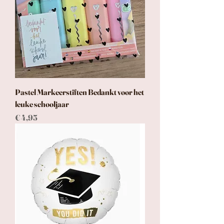
Pastel Markeerstiften Bedankt voor het
leuke schooljaar
Prijs
€ 4,95