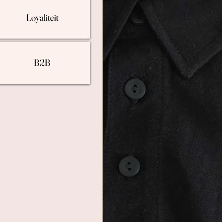
Loyaliteit
B2B