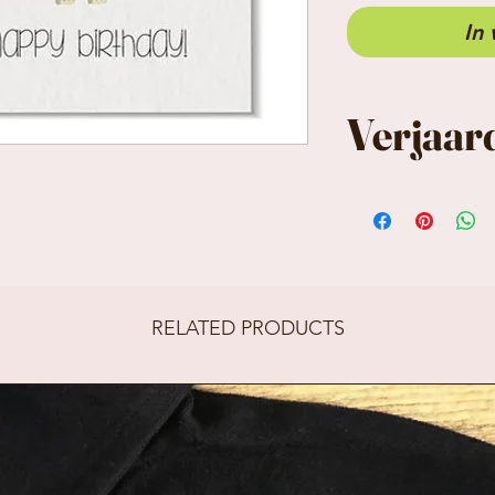
In
Verjaar
De kaart, sna
gedrukt op e
structuurpapi
RELATED PRODUCTS
nét een wat l
kaarten wor
geleverd met
lichtbruine 