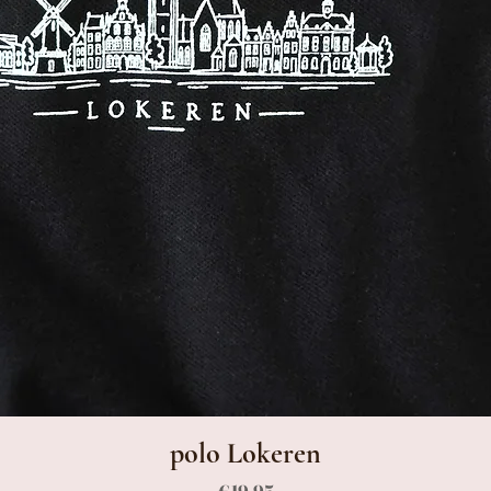
polo Lokeren
Prijs