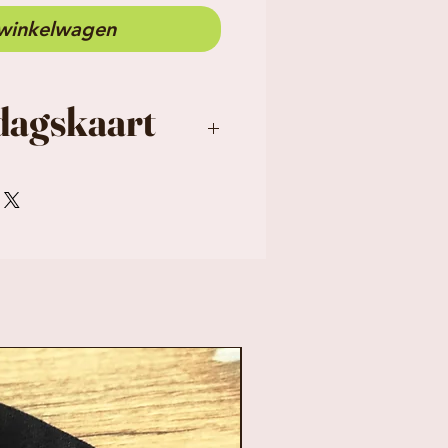
 winkelwagen
dagskaart
ppy birthday, is
en prachtig
er. Dit geeft de kaart
uxere uitstraling. De
den standaard
 een hippe
kraftenvelop. formaat