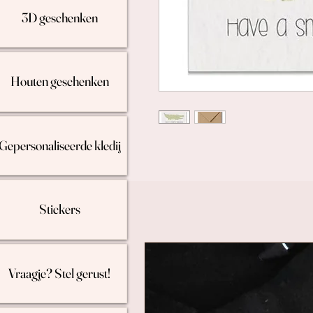
3D geschenken
Houten geschenken
Gepersonaliseerde kledij
Stickers
Vraagje? Stel gerust!