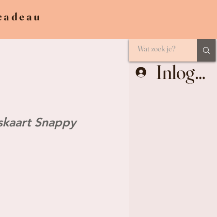
 cadeau
Inlogge
skaart Snappy