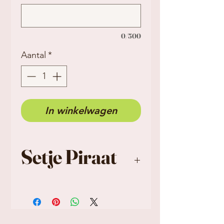
0/500
Aantal
*
In winkelwagen
Setje Piraat
Setje bevat:
Raketje met koord en