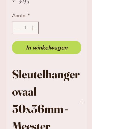
Aantal
*
In winkelwagen
Sleutelhanger
ovaal
50x36mm -
Meester