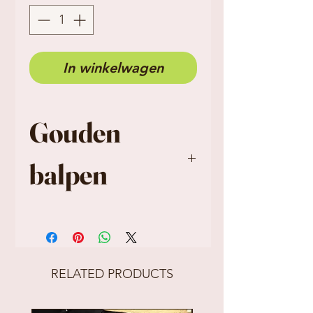
In winkelwagen
Gouden
balpen
1 x balpen met
gravering: Wil je mijn
getuige zijn?
RELATED PRODUCTS