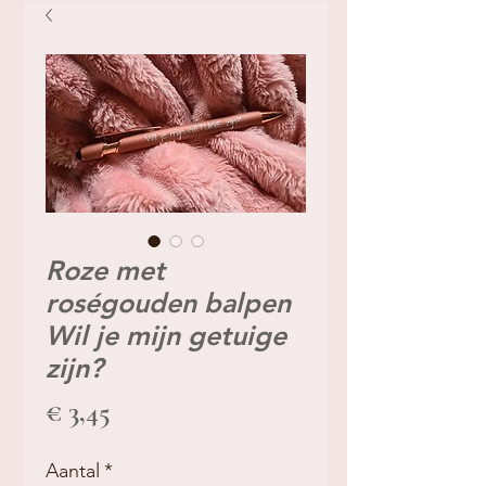
Roze met
roségouden balpen
Wil je mijn getuige
zijn?
Prijs
€ 3,45
Aantal
*