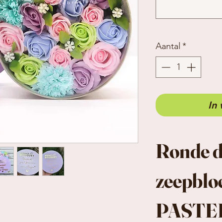
Aantal
*
In
Ronde 
zeepbl
PASTE