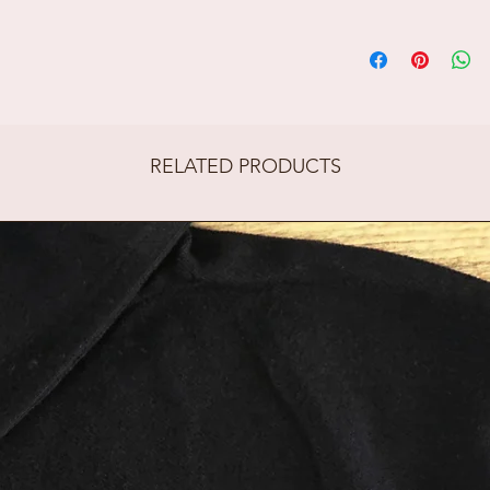
Deze prachti
gevuld met 
diameter 19 
RELATED PRODUCTS
Uitleg zeepb
zomaar bloem
handgemaakt
Voeg één of 
een warm bad
ogen oplossen
bloemblaadje
legt, smelte