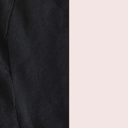
an kleurrijk water. Je
ebruiken in een
e bloemetjes zijn
umeerd. De geur is dus
an ook gebruikt
ecoratie. Als de
iet in contact komen
ijven ze jaren mooi.