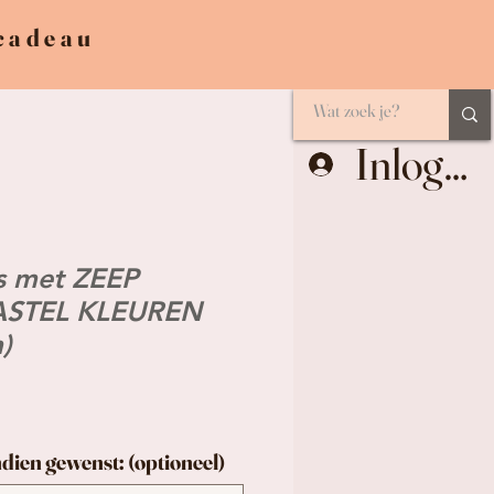
 cadeau
Inlogge
s met ZEEP
ASTEL KLEUREN
)
ndien gewenst: (optioneel)