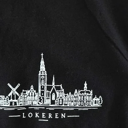
je genieten v
kan ze ook g
voetenbad. D
licht geparf
niet intens.
Het boeket k
worden als d
bloemetjes n
met water, bl