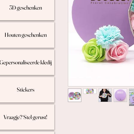
3D geschenken
Houten geschenken
Gepersonaliseerde kledij
Stickers
Vraagje? Stel gerust!