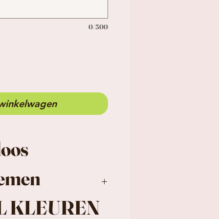
0/500
 winkelwagen
doos
oemen
L KLEUREN