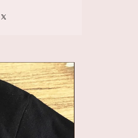
ge ronde dozen zijn
ZEEP bloemen,
cm en 8 cm hoog.
loemen: Dit zijn niet
en. Het zijn unieke,
e zeepbloemen.
twee bloemen toe aan
 en ze zullen voor je
. Tip: als je de
s apart in het water
n ze beter weg. Zo kan