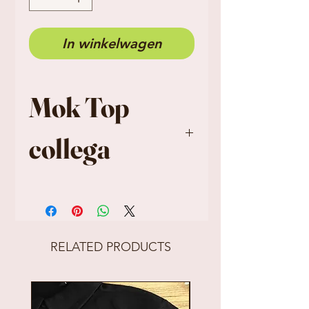
In winkelwagen
Mok Top
collega
Lengte / Diameter
(cm) | Product
afhankelijk
RELATED PRODUCTS
12.8
Breedte (cm)