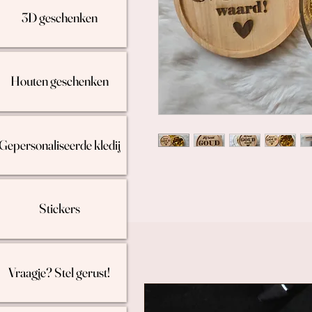
3D geschenken
Houten geschenken
Gepersonaliseerde kledij
Stickers
Vraagje? Stel gerust!