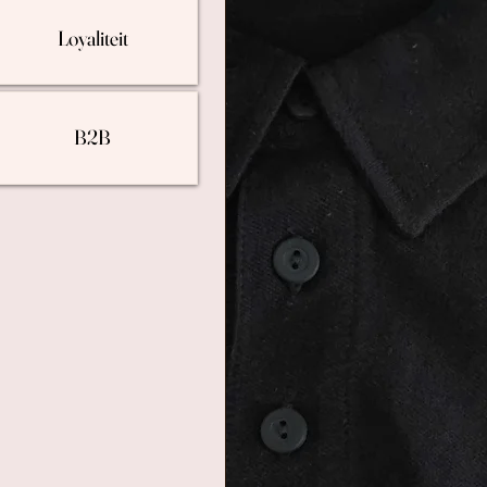
Loyaliteit
B2B