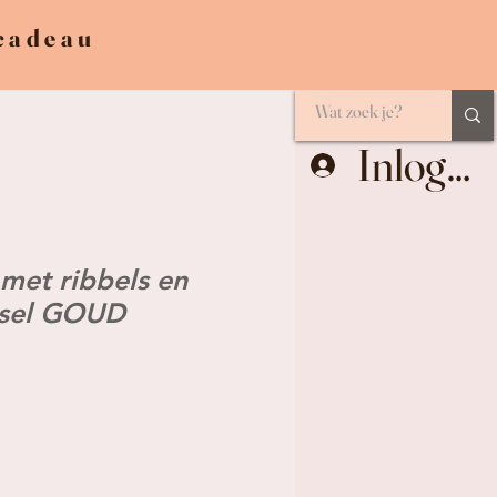
 cadeau
Inlogge
met ribbels en
ksel GOUD