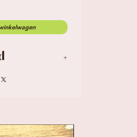
 winkelwagen
d
, prijs per stuk