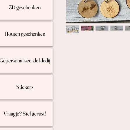
3D geschenken
Houten geschenken
Gepersonaliseerde kledij
Stickers
Vraagje? Stel gerust!