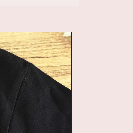
ouw gewenste
outen muntje ong 2.2
, volledige
 totale lengte 7 cm
 stuks/zelfde
st, kan er eerst een
emaakt worden, logo
n naar mini-
t.be