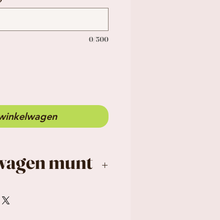
0/500
 winkelwagen
wagen munt
taat altijd een
graveerd, de andere