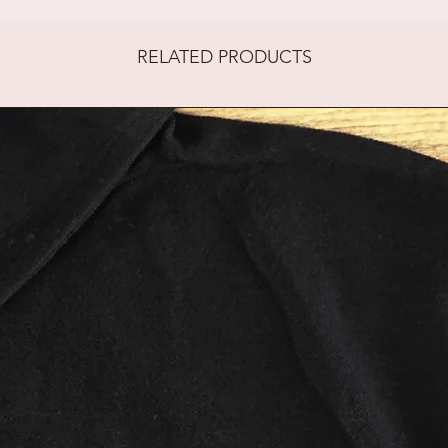
zijde komt j
RELATED PRODUCTS
gravering. H
cm doorsnede
sleutelhanger
Afname per 5
gravering
Indien gewen
voorbeeld g
mag je maile
mies@telene