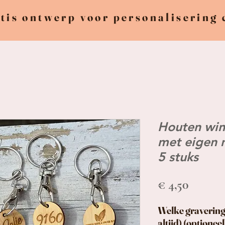
tis ontwerp voor personalisering
Houten win
met eigen 
5 stuks
Prijs
€ 4,50
Welke gravering
altijd) (optioneel