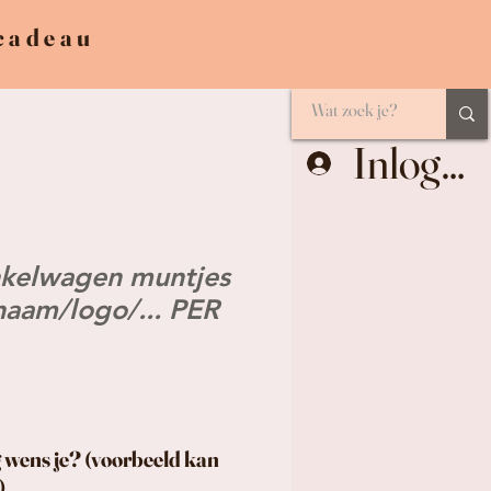
 cadeau
Inlogge
kelwagen muntjes
naam/logo/... PER
 wens je? (voorbeeld kan
)