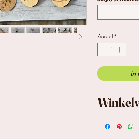
Aantal
*
In
Winkel
Aan 1 zijde s
winkelkar ge