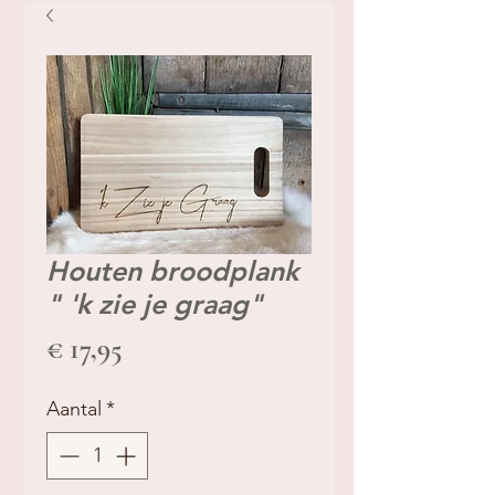
Houten broodplank
" 'k zie je graag"
Prijs
€ 17,95
Aantal
*