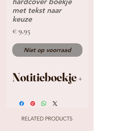
hardcover boekje
met tekst naar
keuze
Prijs
€ 9,95
Niet op voorraad
Notitieboekje
Ideaal te combineren
met het kaartje en
potlood, dus hier niet
RELATED PRODUCTS
inbegrepen.