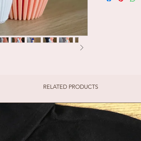
ontwerp dat 
interieurafm
Kleuren: wit,
wit, beige, g
blauw, oranje
Dit is een o
active membe
RELATED PRODUCTS
Patreon