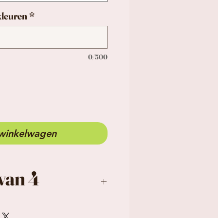
leuren
*
0/500
 winkelwagen
van 4
nnetje, tijdsloos