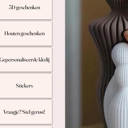
3D geschenken
Houten geschenken
Gepersonaliseerde kledij
Stickers
Vraagje? Stel gerust!