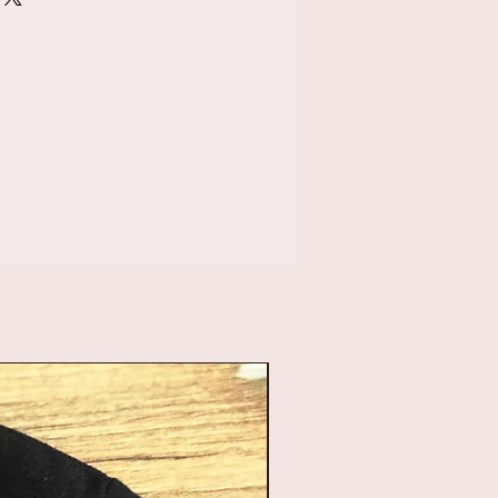
past in elk
etingen: 14.5 op 8 cm
 grijs, bruin, zwart,
oud, zilver, rood,
...
ntwerp van Sabre:
r to Sabre Design