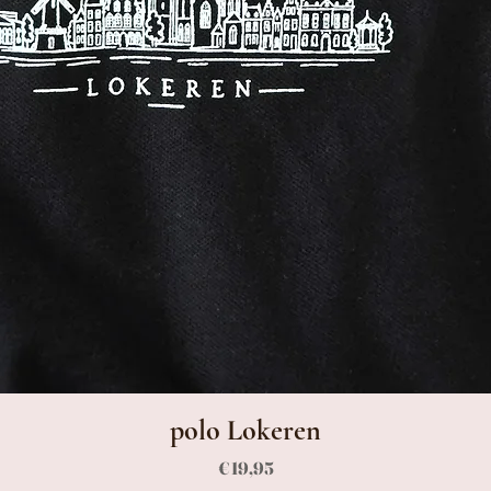
polo Lokeren
Prijs
€ 19,95