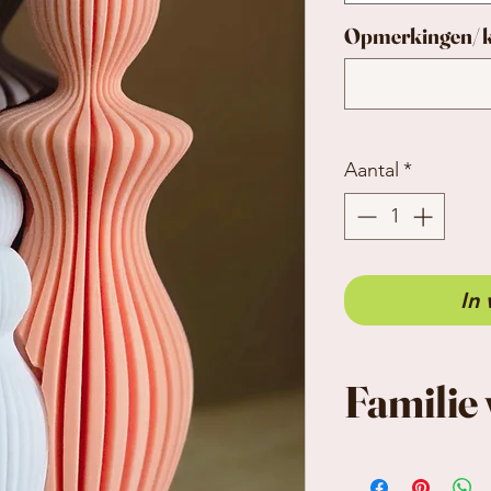
Opmerkingen/ k
Aantal
*
In
Familie 
Prachtig gezi