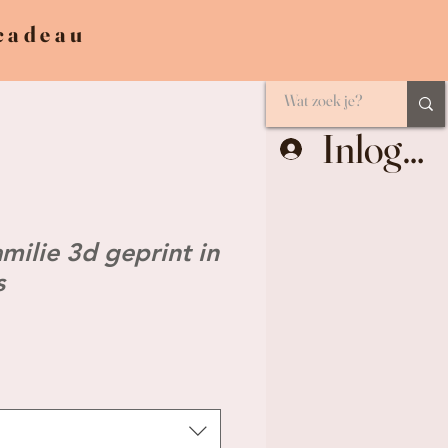
 cadeau
Inlogge
milie 3d geprint in
s