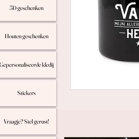
3D geschenken
Houten geschenken
Gepersonaliseerde kledij
Stickers
Vraagje? Stel gerust!