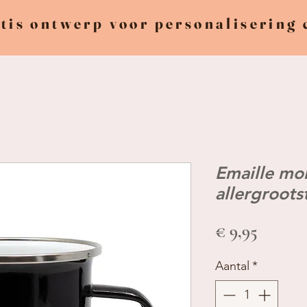
tis ontwerp voor personalisering
Emaille mok
allergroot
Prijs
€ 9,95
Aantal
*