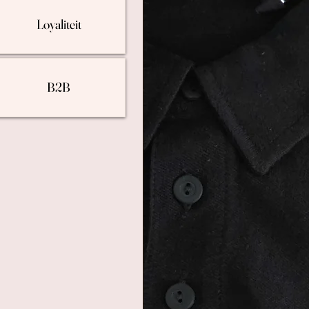
Loyaliteit
B2B