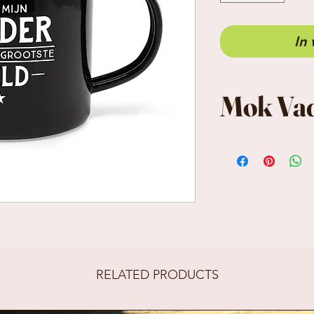
In
Mok Vad
emaille mok,
geëmailleerd
ong 8 op 8 
RELATED PRODUCTS