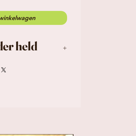
 winkelwagen
er held
 plaatstaal met een
e coating
cm