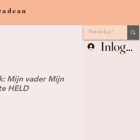
 cadeau
Inlogge
: Mijn vader Mijn
ste HELD