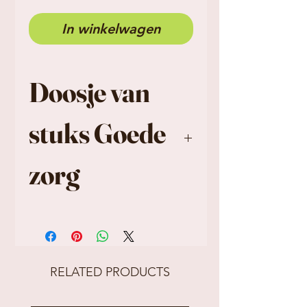
In winkelwagen
Doosje van
stuks Goede
zorg
Bevat 4 kleurrijke
zaadbommen
RELATED PRODUCTS